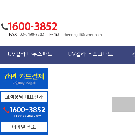
UV칼라 마우스패드
UV칼라 데스크매트